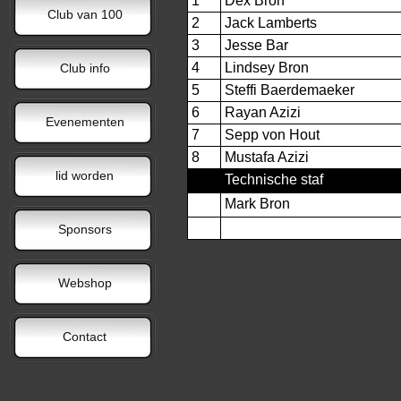
1
Dex Bron
Club van 100
2
Jack Lamberts
3
Jesse Bar
4
Lindsey Bron
Club info
5
Steffi Baerdemaeker
6
Rayan Azizi
Evenementen
7
Sepp von Hout
8
Mustafa Azizi
lid worden
Technische staf
Mark Bron
Sponsors
Webshop
Contact